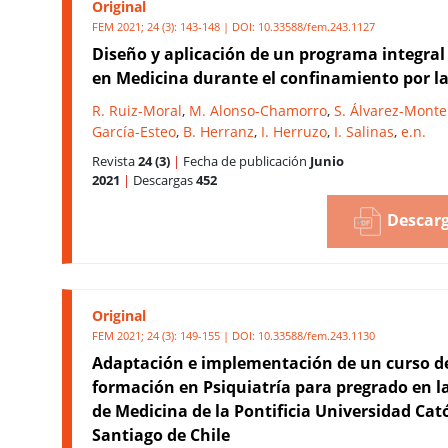
Original
FEM 2021; 24 (3): 143-148 | DOI:
10.33588/fem.243.1127
Diseño y aplicación de un programa integral
en Medicina durante el confinamiento por l
R. Ruiz-Moral
,
M. Alonso-Chamorro
,
S. Álvarez-Monte
García-Esteo
,
B. Herranz
,
I. Herruzo
,
I. Salinas
,
e.n.
Revista
24 (3)
|
Fecha de publicación
Junio
2021
|
Descargas
452
Descarg
Original
FEM 2021; 24 (3): 149-155 | DOI:
10.33588/fem.243.1130
Adaptación e implementación de un curso d
formación en Psiquiatría para pregrado en l
de Medicina de la Pontificia Universidad Cató
Santiago de Chile