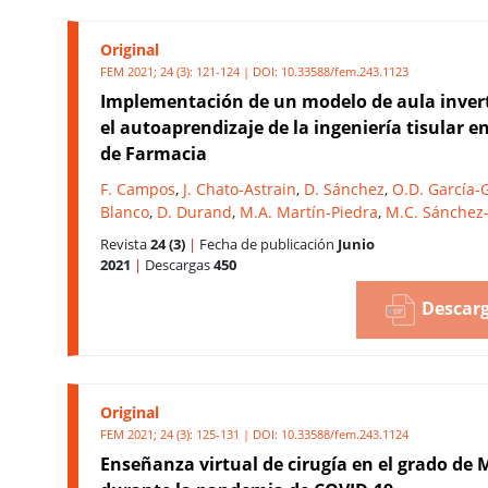
Original
FEM 2021; 24 (3): 121-124 | DOI:
10.33588/fem.243.1123
Implementación de un modelo de aula inver
el autoaprendizaje de la ingeniería tisular e
de Farmacia
F. Campos
,
J. Chato-Astrain
,
D. Sánchez
,
O.D. García-
Blanco
,
D. Durand
,
M.A. Martín-Piedra
,
M.C. Sánchez
Revista
24 (3)
|
Fecha de publicación
Junio
2021
|
Descargas
450
Descarg
Original
FEM 2021; 24 (3): 125-131 | DOI:
10.33588/fem.243.1124
Enseñanza virtual de cirugía en el grado de 