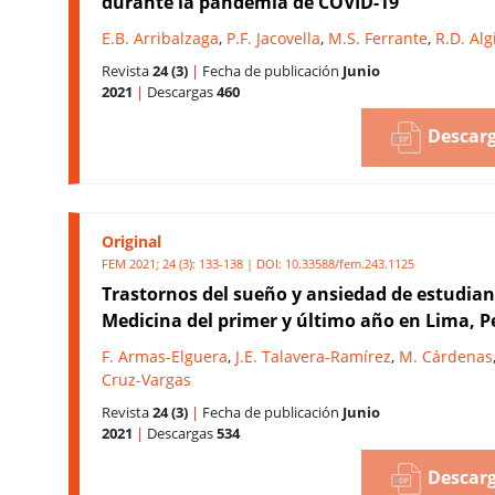
durante la pandemia de COVID-19
E.B. Arribalzaga
,
P.F. Jacovella
,
M.S. Ferrante
,
R.D. Alg
Revista
24 (3)
|
Fecha de publicación
Junio
2021
|
Descargas
460
Descarg
Original
FEM 2021; 24 (3): 133-138 | DOI:
10.33588/fem.243.1125
Trastornos del sueño y ansiedad de estudian
Medicina del primer y último año en Lima, P
F. Armas-Elguera
,
J.E. Talavera-Ramírez
,
M. Cárdenas
Cruz-Vargas
Revista
24 (3)
|
Fecha de publicación
Junio
2021
|
Descargas
534
Descarg