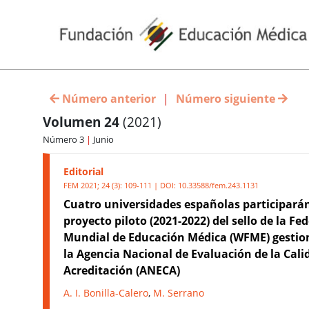
Número anterior
|
Número siguiente
Volumen 24
(2021)
Número 3
|
Junio
Editorial
FEM 2021; 24 (3): 109-111 | DOI:
10.33588/fem.243.1131
Cuatro universidades españolas participarán
proyecto piloto (2021-2022) del sello de la Fe
Mundial de Educación Médica (WFME) gestio
la Agencia Nacional de Evaluación de la Cali
Acreditación (ANECA)
A. I. Bonilla-Calero
,
M. Serrano