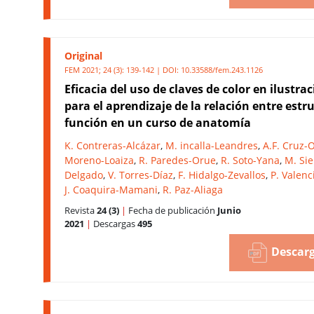
Original
FEM 2021; 24 (3): 139-142 | DOI:
10.33588/fem.243.1126
Eficacia del uso de claves de color en ilustra
para el aprendizaje de la relación entre estr
función en un curso de anatomía
K. Contreras-Alcázar
,
M. incalla-Leandres
,
A.F. Cruz-
Moreno-Loaiza
,
R. Paredes-Orue
,
R. Soto-Yana
,
M. Sie
Delgado
,
V. Torres-Díaz
,
F. Hidalgo-Zevallos
,
P. Valen
J. Coaquira-Mamani
,
R. Paz-Aliaga
Revista
24 (3)
|
Fecha de publicación
Junio
2021
|
Descargas
495
Descarg