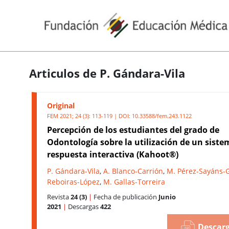
Articulos de P. Gándara-Vila
Original
FEM 2021; 24 (3): 113-119 | DOI:
10.33588/fem.243.1122
Percepción de los estudiantes del grado de
Odontología sobre la utilización de un siste
respuesta interactiva (Kahoot®)
P. Gándara-Vila
,
A. Blanco-Carrión
,
M. Pérez-Sayáns-
Reboiras-López
,
M. Gallas-Torreira
Revista
24 (3)
|
Fecha de publicación
Junio
2021
|
Descargas
422
Descarg