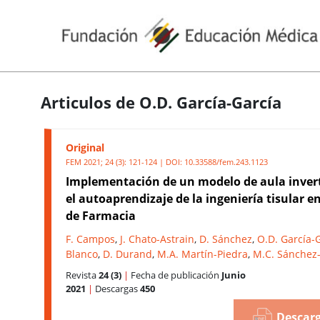
Articulos de O.D. García-García
Original
FEM 2021; 24 (3): 121-124 | DOI:
10.33588/fem.243.1123
Implementación de un modelo de aula inver
el autoaprendizaje de la ingeniería tisular e
de Farmacia
F. Campos
,
J. Chato-Astrain
,
D. Sánchez
,
O.D. García-
Blanco
,
D. Durand
,
M.A. Martín-Piedra
,
M.C. Sánchez
Revista
24 (3)
|
Fecha de publicación
Junio
2021
|
Descargas
450
Descarg