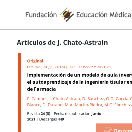
Articulos de J. Chato-Astrain
Original
FEM 2021; 24 (3): 121-124 | DOI:
10.33588/fem.243.1123
Implementación de un modelo de aula inver
el autoaprendizaje de la ingeniería tisular e
de Farmacia
F. Campos
,
J. Chato-Astrain
,
D. Sánchez
,
O.D. García-
Blanco
,
D. Durand
,
M.A. Martín-Piedra
,
M.C. Sánchez
Revista
24 (3)
|
Fecha de publicación
Junio
2021
|
Descargas
449
Descarg