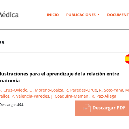
INICIO
PUBLICACIONES
DOCUMENT
es
ilustraciones para el aprendizaje de la relación entre
 anatomía
F. Cruz-Oviedo
,
O. Moreno-Loaiza
,
R. Paredes-Orue
,
R. Soto-Yana
,
M
vallos
,
P. Valencia-Paredes
,
J. Coaquira-Mamani
,
R. Paz-Aliaga
Descargas
494
Descargar PDF