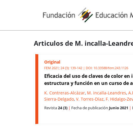
Articulos de M. incalla-Leandr
Original
FEM 2021; 24 (3): 139-142 | DOI:
10.33588/fem.243.1126
Eficacia del uso de claves de color en 
estructura y función en un curso de
K. Contreras-Alcázar
,
M. incalla-Leandres
,
A.
Sierra-Delgado
,
V. Torres-Díaz
,
F. Hidalgo-Ze
Revista
24 (3)
|
Fecha de publicación
Junio 2021
|