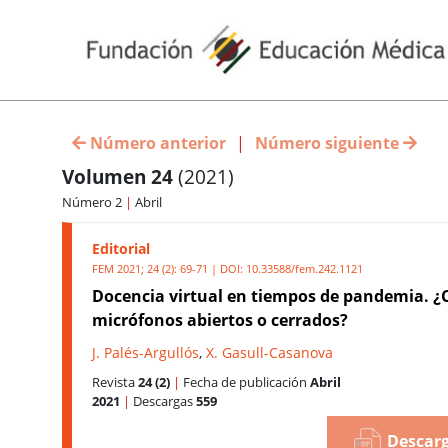
Número anterior
|
Número siguiente
Volumen 24
(2021)
Número 2
|
Abril
Editorial
FEM 2021; 24 (2): 69-71 | DOI:
10.33588/fem.242.1121
Docencia virtual en tiempos de pandemia. 
micrófonos abiertos o cerrados?
J. Palés-Argullós
,
X. Gasull-Casanova
Revista
24 (2)
|
Fecha de publicación
Abril
2021
|
Descargas
559
Descarg