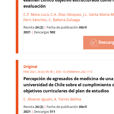
evaluación
C.P. Mora-Luco
,
C.A. Díaz-Vásquez
,
J.L. Santa María-
Ferri-Sánchez
,
C. Baltera-Zuloaga
Revista
24 (2)
|
Fecha de publicación
Abril
2021
|
Descargas
502
Descarg
Original
FEM 2021; 24 (2): 85-90 | DOI:
10.33588/fem.242.1115
Percepción de egresados de medicina de una
universidad de Chile sobre el cumplimiento 
objetivos curriculares del plan de estudios
C. Álvarez-Iguaín
,
A. Torres-Belma
Revista
24 (2)
|
Fecha de publicación
Abril
2021
|
Descargas
511