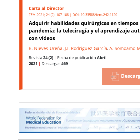
Carta al Director
FEM 2021; 24 (2): 107-108 | DOI:
10.33588/fem.242.1120
Adquirir habilidades quirúrgicas en tiempos
pandemia: la telecirugía y el aprendizaje a
con vídeos
B. Nieves-Ureña
,
J.I. Rodríguez-García
,
A. Somoamo-M
Revista
24 (2)
|
Fecha de publicación
Abril
2021
|
Descargas
469
Descarg