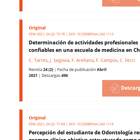
Original
FEM 2021; 24 (2): 73-76 | DOI:
10.33588/fem.242.1113
Determinación de actividades profesionales
confiables en una escuela de medicina en Ch
C. Torres
,
J. Segovia
,
F. Arellano
,
F. Campos
,
C. Fecci
Revista
24 (2)
|
Fecha de publicación
Abril
2021
|
Descargas
496
Descarg
Original
FEM 2021; 24 (2): 77-83 | DOI:
10.33588/fem.242.1114
Percepción del estudiante de Odontología re
examen clínico objetivo estructurado como