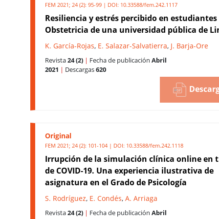
FEM 2021; 24 (2): 95-99 | DOI:
10.33588/fem.242.1117
Resiliencia y estrés percibido en estudiantes
Obstetricia de una universidad pública de L
K. García-Rojas
,
E. Salazar-Salvatierra
,
J. Barja-Ore
Revista
24 (2)
|
Fecha de publicación
Abril
2021
|
Descargas
620
Descarg
Original
FEM 2021; 24 (2): 101-104 | DOI:
10.33588/fem.242.1118
Irrupción de la simulación clínica online en
de COVID-19. Una experiencia ilustrativa de
asignatura en el Grado de Psicología
S. Rodríguez
,
E. Condés
,
A. Arriaga
Revista
24 (2)
|
Fecha de publicación
Abril