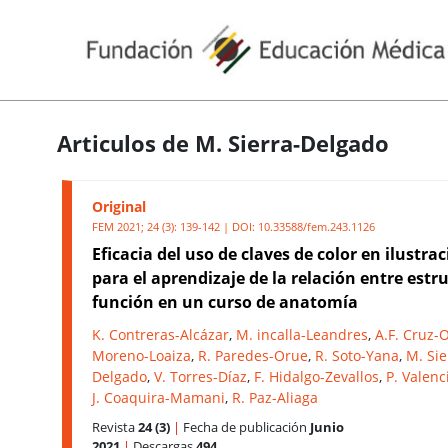
Articulos de M. Sierra-Delgado
Original
FEM 2021; 24 (3): 139-142 | DOI:
10.33588/fem.243.1126
Eficacia del uso de claves de color en ilustra
para el aprendizaje de la relación entre estr
función en un curso de anatomía
K. Contreras-Alcázar
,
M. incalla-Leandres
,
A.F. Cruz-
Moreno-Loaiza
,
R. Paredes-Orue
,
R. Soto-Yana
,
M. Sie
Delgado
,
V. Torres-Díaz
,
F. Hidalgo-Zevallos
,
P. Valen
J. Coaquira-Mamani
,
R. Paz-Aliaga
Revista
24 (3)
|
Fecha de publicación
Junio
2021
|
Descargas
494