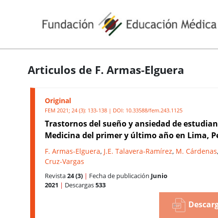
Articulos de F. Armas-Elguera
Original
FEM 2021; 24 (3): 133-138 | DOI:
10.33588/fem.243.1125
Trastornos del sueño y ansiedad de estudian
Medicina del primer y último año en Lima, P
F. Armas-Elguera
,
J.E. Talavera-Ramírez
,
M. Cárdenas
Cruz-Vargas
Revista
24 (3)
|
Fecha de publicación
Junio
2021
|
Descargas
533
Descarg