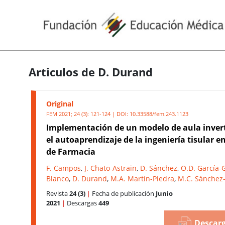
Articulos de D. Durand
Original
FEM 2021; 24 (3): 121-124 | DOI:
10.33588/fem.243.1123
Implementación de un modelo de aula inver
el autoaprendizaje de la ingeniería tisular e
de Farmacia
F. Campos
,
J. Chato-Astrain
,
D. Sánchez
,
O.D. García-
Blanco
,
D. Durand
,
M.A. Martín-Piedra
,
M.C. Sánchez
Revista
24 (3)
|
Fecha de publicación
Junio
2021
|
Descargas
449
Descarg