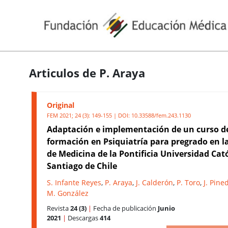
Articulos de P. Araya
Original
FEM 2021; 24 (3): 149-155 | DOI:
10.33588/fem.243.1130
Adaptación e implementación de un curso d
formación en Psiquiatría para pregrado en l
de Medicina de la Pontificia Universidad Cató
Santiago de Chile
S. Infante Reyes
,
P. Araya
,
J. Calderón
,
P. Toro
,
J. Pine
M. González
Revista
24 (3)
|
Fecha de publicación
Junio
2021
|
Descargas
414