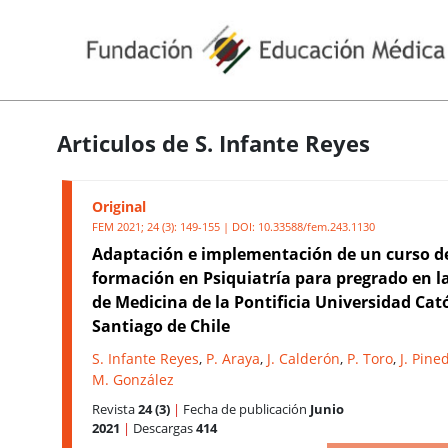
Articulos de S. Infante Reyes
Original
FEM 2021; 24 (3): 149-155 | DOI:
10.33588/fem.243.1130
Adaptación e implementación de un curso d
formación en Psiquiatría para pregrado en l
de Medicina de la Pontificia Universidad Cató
Santiago de Chile
S. Infante Reyes
,
P. Araya
,
J. Calderón
,
P. Toro
,
J. Pine
M. González
Revista
24 (3)
|
Fecha de publicación
Junio
2021
|
Descargas
414