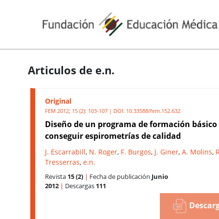
Articulos de e.n.
Original
FEM 2012; 15 (2): 103-107 | DOI:
10.33588/fem.152.632
Diseño de un programa de formación básico
conseguir espirometrías de calidad
J. Escarrabill
,
N. Roger
,
F. Burgos
,
J. Giner
,
A. Molins
,
R
Tresserras
,
e.n.
Revista
15 (2)
|
Fecha de publicación
Junio
2012
|
Descargas
111
Descarg