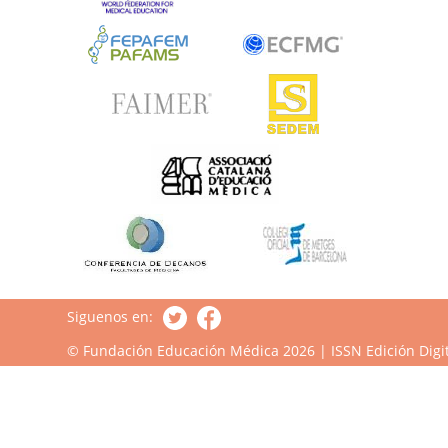
Siguenos en:
© Fundación Educación Médica 2026 | ISSN Edición Digit