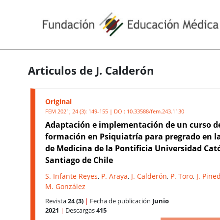
Articulos de J. Calderón
Original
FEM 2021; 24 (3): 149-155 | DOI:
10.33588/fem.243.1130
Adaptación e implementación de un curso d
formación en Psiquiatría para pregrado en l
de Medicina de la Pontificia Universidad Cató
Santiago de Chile
S. Infante Reyes
,
P. Araya
,
J. Calderón
,
P. Toro
,
J. Pine
M. González
Revista
24 (3)
|
Fecha de publicación
Junio
2021
|
Descargas
415