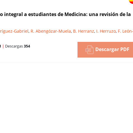
integral a estudiantes de Medicina: una revisión de la
ríguez-Gabriel
,
R. Abengózar-Muela
,
B. Herranz
,
I. Herruzo
,
F. León
1
|
Descargas
354
Descargar PDF