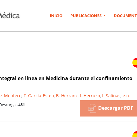
INICIO
PUBLICACIONES
DOCUMENT
ntegral en línea en Medicina durante el confinamiento
ez-Montero
,
F. García-Esteo
,
B. Herranz
,
I. Herruzo
,
I. Salinas
,
e.n.
Descargas
451
Descargar PDF