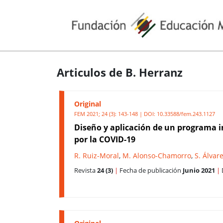
Articulos de B. Herranz
Original
FEM 2021; 24 (3): 143-148 | DOI:
10.33588/fem.243.1127
Diseño y aplicación de un programa i
por la COVID-19
R. Ruiz-Moral
,
M. Alonso-Chamorro
,
S. Álvar
Revista
24 (3)
|
Fecha de publicación
Junio 2021
|