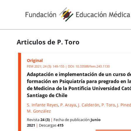
Articulos de P. Toro
Original
FEM 2021; 24 (3): 149-155 | DOI:
10.33588/fem.243.1130
Adaptación e implementación de un curso d
formación en Psiquiatría para pregrado en l
de Medicina de la Pontificia Universidad Cató
Santiago de Chile
S. Infante Reyes
,
P. Araya
,
J. Calderón
,
P. Toro
,
J. Pine
M. González
Revista
24 (3)
|
Fecha de publicación
Junio
2021
|
Descargas
415