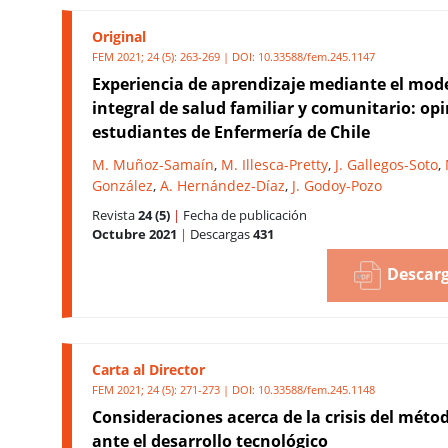
Original
FEM 2021; 24 (5): 263-269 | DOI:
10.33588/fem.245.1147
Experiencia de aprendizaje mediante el mod
integral de salud familiar y comunitario: op
estudiantes de Enfermería de Chile
M. Muñoz-Samaín
,
M. Illesca-Pretty
,
J. Gallegos-Soto
,
González
,
A. Hernández-Díaz
,
J. Godoy-Pozo
Revista
24 (5)
|
Fecha de publicación
Octubre 2021
|
Descargas
431
Descarg
Carta al Director
FEM 2021; 24 (5): 271-273 | DOI:
10.33588/fem.245.1148
Consideraciones acerca de la crisis del métod
ante el desarrollo tecnológico