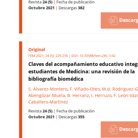
Revista
24 (5)
|
Fecha de publicación
Octubre 2021
|
Descargas
382
Descarg
Original
FEM 2021; 24 (5): 229-235 | DOI:
10.33588/fem.245.1142
Claves del acompañamiento educativo integ
estudiantes de Medicina: una revisión de la
bibliografía biomédica
S. Álvarez-Montero
,
F. Viñado-Oteo
,
M.d. Rodríguez-G
Abengózar-Muela
,
B. Herranz
,
I. Herruzo
,
F. León-Vá
Caballero-Martínez
Revista
24 (5)
|
Fecha de publicación
Octubre 2021
|
Descargas
355
Descarg