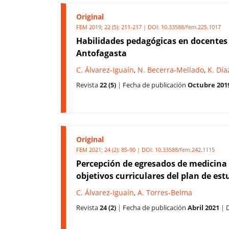
Original
FEM 2019; 22 (5): 211-217 | DOI:
10.33588/fem.225.1017
Habilidades pedagógicas en docentes 
Antofagasta
C. Álvarez-Iguaín
,
N. Becerra-Mellado
,
K. Día
Revista
22 (5)
|
Fecha de publicación
Octubre 201
Original
FEM 2021; 24 (2): 85-90 | DOI:
10.33588/fem.242.1115
Percepción de egresados de medicina 
objetivos curriculares del plan de est
C. Álvarez-Iguaín
,
A. Torres-Belma
Revista
24 (2)
|
Fecha de publicación
Abril 2021
|
D