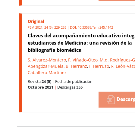
Original
FEM 2021; 24 (5): 229-235 | DOI:
10.33588/fem.245.1142
Claves del acompañamiento educativo integ
estudiantes de Medicina: una revisión de la
bibliografía biomédica
S. Álvarez-Montero
,
F. Viñado-Oteo
,
M.d. Rodríguez-G
Abengózar-Muela
,
B. Herranz
,
I. Herruzo
,
F. León-Vá
Caballero-Martínez
Revista
24 (5)
|
Fecha de publicación
Octubre 2021
|
Descargas
355
Descarg