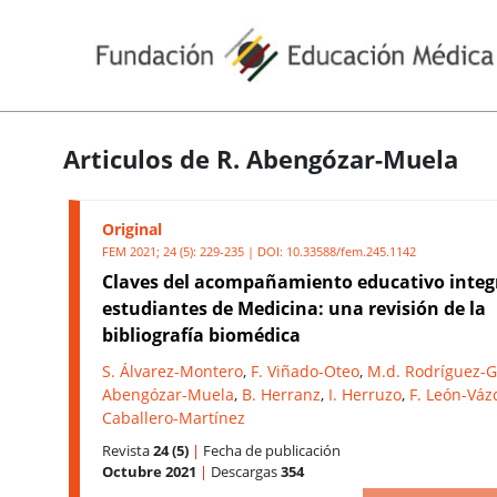
Articulos de R. Abengózar-Muela
Original
FEM 2021; 24 (5): 229-235 | DOI:
10.33588/fem.245.1142
Claves del acompañamiento educativo integ
estudiantes de Medicina: una revisión de la
bibliografía biomédica
S. Álvarez-Montero
,
F. Viñado-Oteo
,
M.d. Rodríguez-G
Abengózar-Muela
,
B. Herranz
,
I. Herruzo
,
F. León-Vá
Caballero-Martínez
Revista
24 (5)
|
Fecha de publicación
Octubre 2021
|
Descargas
354