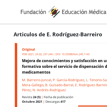
Articulos de E. Rodríguez-Barreiro
Original
FEM 2021; 24 (5): 237-244 | DOI:
10.33588/fem.245.1143
Mejora de conocimientos y satisfacción en u
formativa sobre el servicio de dispensación 
medicamentos
M. Barreiro-Juncal
,
P. García-Rodríguez
,
L. Tenorio-Sa
Mera-Gallego
,
B. Guisado-Barral
,
E. Rodríguez-Barrei
Pérez
,
N. Andrés-Rodríguez
Revista
24 (5)
|
Fecha de publicación
Octubre 2021
|
Descargas
417