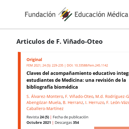
Articulos de F. Viñado-Oteo
Original
FEM 2021; 24 (5): 229-235 | DOI:
10.33588/fem.245.1142
Claves del acompañamiento educativo integ
estudiantes de Medicina: una revisión de la
bibliografía biomédica
S. Álvarez-Montero
,
F. Viñado-Oteo
,
M.d. Rodríguez-G
Abengózar-Muela
,
B. Herranz
,
I. Herruzo
,
F. León-Vá
Caballero-Martínez
Revista
24 (5)
|
Fecha de publicación
Octubre 2021
|
Descargas
354