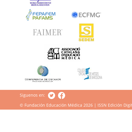
Siguenos en:
© Fundación Educación Médica 2026 | ISSN Edición Digit