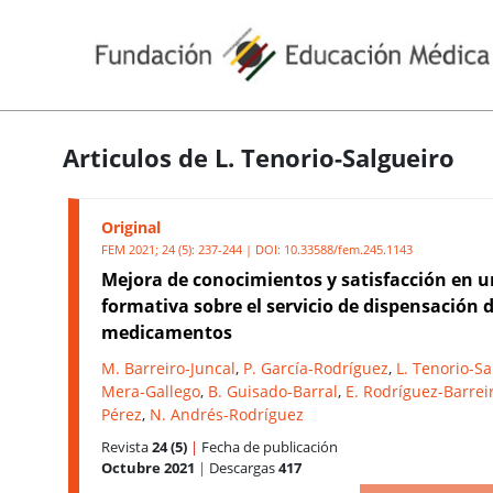
Articulos de L. Tenorio-Salgueiro
Original
FEM 2021; 24 (5): 237-244 | DOI:
10.33588/fem.245.1143
Mejora de conocimientos y satisfacción en u
formativa sobre el servicio de dispensación 
medicamentos
M. Barreiro-Juncal
,
P. García-Rodríguez
,
L. Tenorio-Sa
Mera-Gallego
,
B. Guisado-Barral
,
E. Rodríguez-Barrei
Pérez
,
N. Andrés-Rodríguez
Revista
24 (5)
|
Fecha de publicación
Octubre 2021
|
Descargas
417