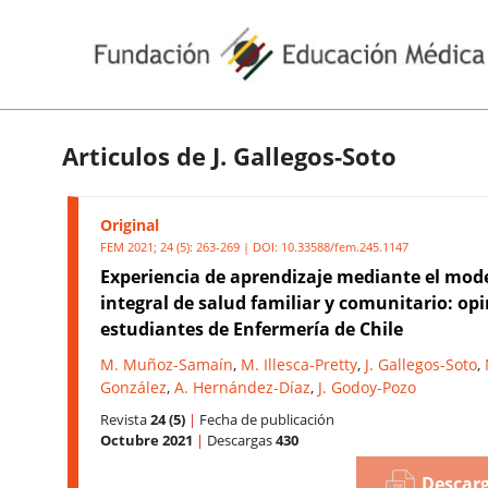
Articulos de J. Gallegos-Soto
Original
FEM 2021; 24 (5): 263-269 | DOI:
10.33588/fem.245.1147
Experiencia de aprendizaje mediante el mod
integral de salud familiar y comunitario: op
estudiantes de Enfermería de Chile
M. Muñoz-Samaín
,
M. Illesca-Pretty
,
J. Gallegos-Soto
,
González
,
A. Hernández-Díaz
,
J. Godoy-Pozo
Revista
24 (5)
|
Fecha de publicación
Octubre 2021
|
Descargas
430
Descarg