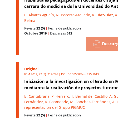
carrera de medicina de la Universidad de An
C. Álvarez-Iguaín
,
N. Becerra-Mellado
,
K. Díaz-Díaz
,
A
Belma
Revista
22 (5)
|
Fecha de publicación
Octubre 2019
|
Descargas
512
Descarg
Original
FEM 2019; 22 (5): 219-226 | DOI:
10.33588/fem.225.1013
Iniciación a la investigación en el Grado en 
mediante la realización de proyectos tutora
B. Cantabrana
,
P. Herrero
,
T. Bernal del Castillo
,
A. Gu
Fernández
,
A. Baamonde
,
M. Sánchez-Fernández
,
A. 
representación del Grupo PIGMUO
Revista
22 (5)
|
Fecha de publicación