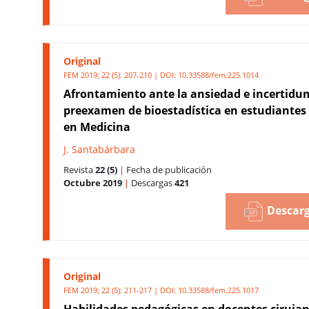
Original
FEM 2019; 22 (5): 207-210 | DOI:
10.33588/fem.225.1014
Afrontamiento ante la ansiedad e incertidu
preexamen de bioestadística en estudiantes
en Medicina
J. Santabárbara
Revista
22 (5)
|
Fecha de publicación
Octubre 2019
|
Descargas
421
Descarg
Original
FEM 2019; 22 (5): 211-217 | DOI:
10.33588/fem.225.1017
Habilidades pedagógicas en docentes cirujan