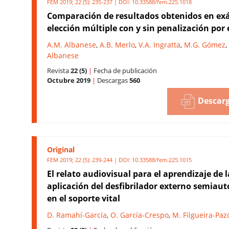
FEM 2019; 22 (5): 235-237 | DOI:
10.33588/fem.225.1018
Comparación de resultados obtenidos en e
elección múltiple con y sin penalización por 
A.M. Albanese
,
A.B. Merlo
,
V.A. Ingratta
,
M.G. Gómez
,
Albanese
Revista
22 (5)
|
Fecha de publicación
Octubre 2019
|
Descargas
560
Descarg
Original
FEM 2019; 22 (5): 239-244 | DOI:
10.33588/fem.225.1015
El relato audiovisual para el aprendizaje de l
aplicación del desfibrilador externo semiau
en el soporte vital
D. Ramahí-García
,
O. García-Crespo
,
M. Filgueira-Paz