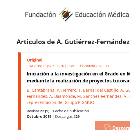
Articulos de A. Gutiérrez-Fernández
Original
FEM 2019; 22 (5): 219-226 | DOI:
10.33588/fem.225.1013
Iniciación a la investigación en el Grado en 
mediante la realización de proyectos tutora
B. Cantabrana
,
P. Herrero
,
T. Bernal del Castillo
,
A. Gu
Fernández
,
A. Baamonde
,
M. Sánchez-Fernández
,
A. 
representación del Grupo PIGMUO
Revista
22 (5)
|
Fecha de publicación
Octubre 2019
|
Descargas
429
Descarg