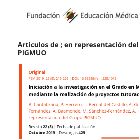
Articulos de ; en representación de
PIGMUO
Original
FEM 2019; 22 (5): 219-226 | DOI:
10.33588/fem.225.1013
Iniciación a la investigación en el Grado en 
mediante la realización de proyectos tutora
B. Cantabrana
,
P. Herrero
,
T. Bernal del Castillo
,
A. Gu
Fernández
,
A. Baamonde
,
M. Sánchez-Fernández
,
A. 
representación del Grupo PIGMUO
Revista
22 (5)
|
Fecha de publicación
Octubre 2019
|
Descargas
429