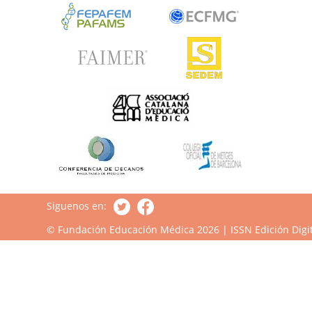
Siguenos en:
© Fundación Educación Médica 2026 | ISSN Edición Digit