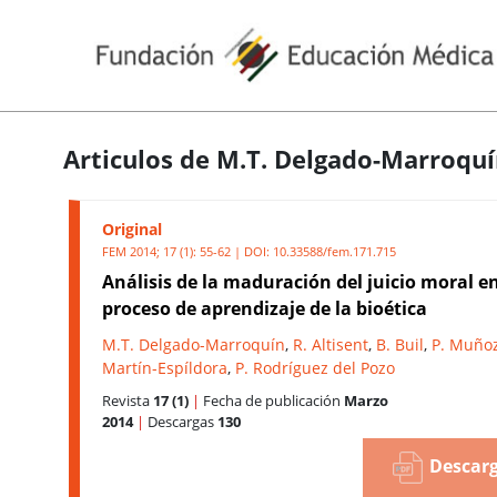
Articulos de M.T. Delgado-Marroqu
Original
FEM 2014; 17 (1): 55-62 | DOI:
10.33588/fem.171.715
Análisis de la maduración del juicio moral en
proceso de aprendizaje de la bioética
M.T. Delgado-Marroquín
,
R. Altisent
,
B. Buil
,
P. Muño
Martín-Espíldora
,
P. Rodríguez del Pozo
Revista
17 (1)
|
Fecha de publicación
Marzo
2014
|
Descargas
130
Descarg