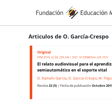
Articulos de O. García-Crespo
Original
FEM 2019; 22 (5): 239-244 | DOI:
10.33588/fem.225.1015
El relato audiovisual para el aprendiz
semiautomático en el soporte vital
D. Ramahí-García
,
O. García-Crespo
,
M. Filg
Revista
22 (5)
|
Fecha de publicación
Octubre 201