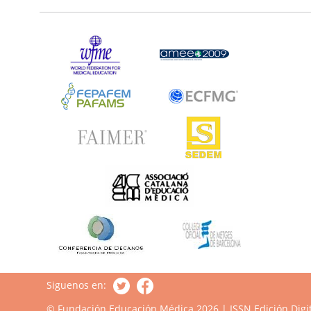
Siguenos en:
© Fundación Educación Médica 2026 | ISSN Edición Digit