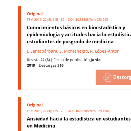
Original
FEM 2019; 22 (3): 145-152 | DOI:
10.33588/fem.223.993
Conocimientos básicos en bioestadística y
epidemiología y actitudes hacia la estadístic
estudiantes de posgrado de medicina
J. Santabárbara
,
S. Montenegro
,
R. López-Antón
Revista
22 (3)
|
Fecha de publicación
Junio
2019
|
Descargas
516
Descarg
Original
FEM 2019; 22 (4): 175-179 | DOI:
10.33588/fem.224.1004
Ansiedad hacia la estadística en estudiante
en Medicina