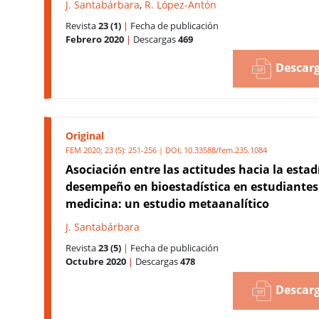
J. Santabárbara
,
R. López-Antón
Revista
23 (1)
|
Fecha de publicación
Febrero 2020
|
Descargas
469
Descarg
Original
FEM 2020; 23 (5): 251-256 | DOI:
10.33588/fem.235.1084
Asociación entre las actitudes hacia la estadí
desempeño en bioestadística en estudiantes
medicina: un estudio metaanalítico
J. Santabárbara
Revista
23 (5)
|
Fecha de publicación
Octubre 2020
|
Descargas
478
Descarg