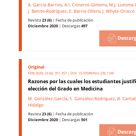
A. García-Barrios
,
A.I. Cisneros-Gimeno
,
M.J. Luesma-
J. Benito-Rodríguez
,
E. Barrio-Ollero
,
J. Whyte-Orozco
Revista
23 (6)
|
Fecha de publicación
Diciembre 2020
|
Descargas
497
Descarg
Original
FEM 2020; 23 (6): 351-357 | DOI:
10.33588/fem.236.1100
Razones por las cuales los estudiantes justif
elección del Grado en Medicina
M. González-García
,
S. González-Rodríguez
,
B. Canta
Hidalgo
Revista
23 (6)
|
Fecha de publicación
Diciembre 2020
|
Descargas
501
Descarg