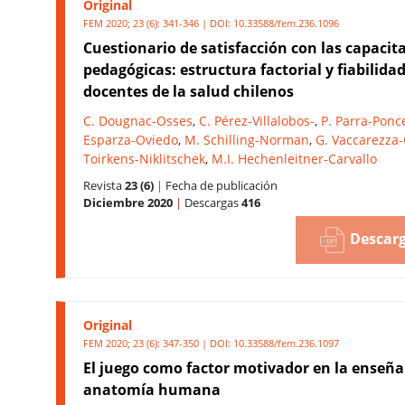
Original
FEM 2020; 23 (6): 341-346 | DOI:
10.33588/fem.236.1096
Cuestionario de satisfacción con las capacit
pedagógicas: estructura factorial y fiabilida
docentes de la salud chilenos
C. Dougnac-Osses
,
C. Pérez-Villalobos-
,
P. Parra-Ponc
Esparza-Oviedo
,
M. Schilling-Norman
,
G. Vaccarezza-
Toirkens-Niklitschek
,
M.I. Hechenleitner-Carvallo
Revista
23 (6)
|
Fecha de publicación
Diciembre 2020
|
Descargas
416
Descarg
Original
FEM 2020; 23 (6): 347-350 | DOI:
10.33588/fem.236.1097
El juego como factor motivador en la enseña
anatomía humana