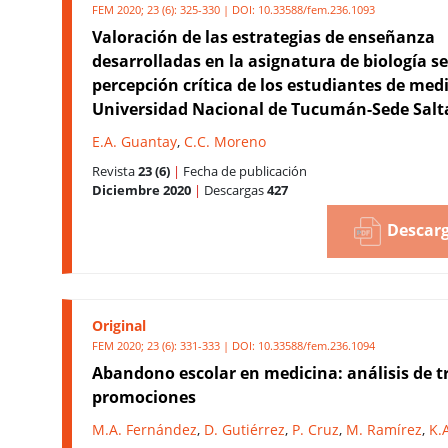
FEM 2020; 23 (6): 325-330 | DOI:
10.33588/fem.236.1093
Valoración de las estrategias de enseñanza
desarrolladas en la asignatura de biología s
percepción crítica de los estudiantes de medi
Universidad Nacional de Tucumán-Sede Salt
E.A. Guantay
,
C.C. Moreno
Revista
23 (6)
|
Fecha de publicación
Diciembre 2020
|
Descargas
427
Descarg
Original
FEM 2020; 23 (6): 331-333 | DOI:
10.33588/fem.236.1094
Abandono escolar en medicina: análisis de t
promociones
M.A. Fernández
,
D. Gutiérrez
,
P. Cruz
,
M. Ramírez
,
K.