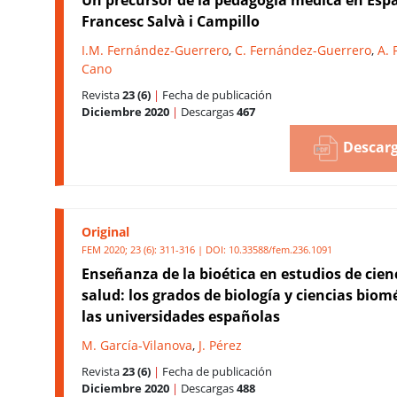
Francesc Salvà i Campillo
I.M. Fernández-Guerrero
,
C. Fernández-Guerrero
,
A. 
Cano
Revista
23 (6)
|
Fecha de publicación
Diciembre 2020
|
Descargas
467
Descarg
Original
FEM 2020; 23 (6): 311-316 | DOI:
10.33588/fem.236.1091
Enseñanza de la bioética en estudios de cienc
salud: los grados de biología y ciencias biom
las universidades españolas
M. García-Vilanova
,
J. Pérez
Revista
23 (6)
|
Fecha de publicación
Diciembre 2020
|
Descargas
488