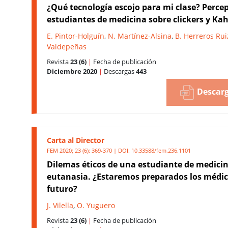
¿Qué tecnología escojo para mi clase? Perce
estudiantes de medicina sobre clickers y Ka
E. Pintor-Holguín
,
N. Martínez-Alsina
,
B. Herreros Rui
Valdepeñas
Revista
23 (6)
|
Fecha de publicación
Diciembre 2020
|
Descargas
443
Descarg
Carta al Director
FEM 2020; 23 (6): 369-370 | DOI:
10.33588/fem.236.1101
Dilemas éticos de una estudiante de medicin
eutanasia. ¿Estaremos preparados los médic
futuro?
J. Vilella
,
O. Yuguero
Revista
23 (6)
|
Fecha de publicación