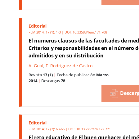
Editorial
FEM 2014; 17 (1): 1-3 | DOI:
10.33588/fem.171.708
El numerus clausus de las facultades de med
Criterios y responsabilidades en el número d
admitidos y en su distribución
A. Gual
,
F. Rodríguez de Castro
Revista
17 (1)
|
Fecha de publicación
Marzo
2014
|
Descargas
78
Descarg
Editorial
FEM 2014; 17 (2): 63-66 | DOI:
10.33588/fem.172.721
El reto educativo de El buen quehacer del m