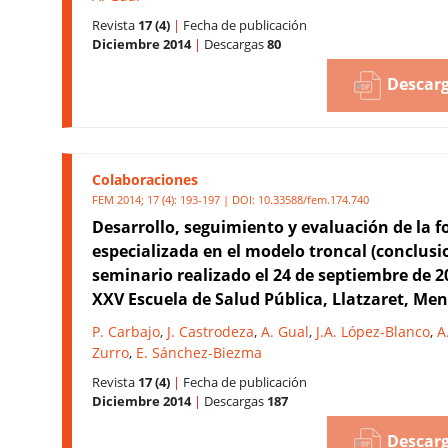
Revista
17 (4)
|
Fecha de publicación
Diciembre 2014
|
Descargas
80
Descarg
Colaboraciones
FEM 2014; 17 (4): 193-197 | DOI:
10.33588/fem.174.740
Desarrollo, seguimiento y evaluación de la 
especializada en el modelo troncal (conclusi
seminario realizado el 24 de septiembre de 2
XXV Escuela de Salud Pública, Llatzaret, Men
P. Carbajo
,
J. Castrodeza
,
A. Gual
,
J.A. López-Blanco
,
A
Zurro
,
E. Sánchez-Biezma
Revista
17 (4)
|
Fecha de publicación
Diciembre 2014
|
Descargas
187
Descarg