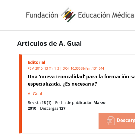
Articulos de A. Gual
Editorial
FEM 2010; 13 (1): 1-3 | DOI:
10.33588/fem.131.544
Una ‘nueva troncalidad’ para la formación s
especializada. ¿Es necesaria?
A. Gual
Revista
13 (1)
|
Fecha de publicación
Marzo
2010
|
Descargas
127
Descarg