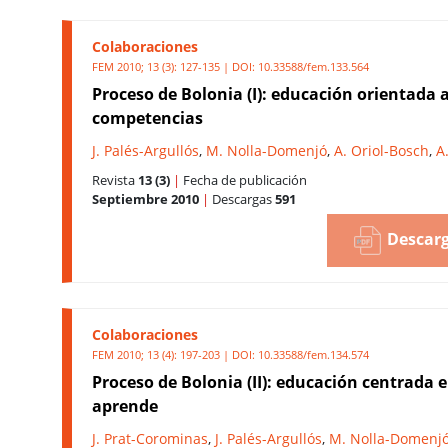
Colaboraciones
FEM 2010; 13 (3): 127-135 | DOI:
10.33588/fem.133.564
Proceso de Bolonia (I): educación orientada 
competencias
J. Palés-Argullós
,
M. Nolla-Domenjó
,
A. Oriol-Bosch
,
A
Revista
13 (3)
|
Fecha de publicación
Septiembre 2010
|
Descargas
591
Descarg
Colaboraciones
FEM 2010; 13 (4): 197-203 | DOI:
10.33588/fem.134.574
Proceso de Bolonia (II): educación centrada e
aprende
J. Prat-Corominas
,
J. Palés-Argullós
,
M. Nolla-Domenj