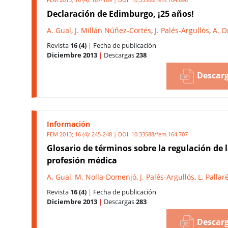
Declaración de Edimburgo, ¡25 años!
A. Gual
,
J. Millán Núñez-Cortés
,
J. Palés-Argullós
,
A. O
Revista
16 (4)
|
Fecha de publicación
Diciembre 2013
|
Descargas
238
Descarg
Información
FEM 2013; 16 (4): 245-248 | DOI:
10.33588/fem.164.707
Glosario de términos sobre la regulación de 
profesión médica
A. Gual
,
M. Nolla-Domenjó
,
J. Palés-Argullós
,
L. Pallar
Revista
16 (4)
|
Fecha de publicación
Diciembre 2013
|
Descargas
283
Descarg