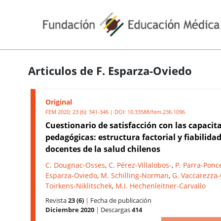
Articulos de F. Esparza-Oviedo
Original
FEM 2020; 23 (6): 341-346 | DOI:
10.33588/fem.236.1096
Cuestionario de satisfacción con las capacit
pedagógicas: estructura factorial y fiabilida
docentes de la salud chilenos
C. Dougnac-Osses
,
C. Pérez-Villalobos-
,
P. Parra-Ponc
Esparza-Oviedo
,
M. Schilling-Norman
,
G. Vaccarezza-
Toirkens-Niklitschek
,
M.I. Hechenleitner-Carvallo
Revista
23 (6)
|
Fecha de publicación
Diciembre 2020
|
Descargas
414