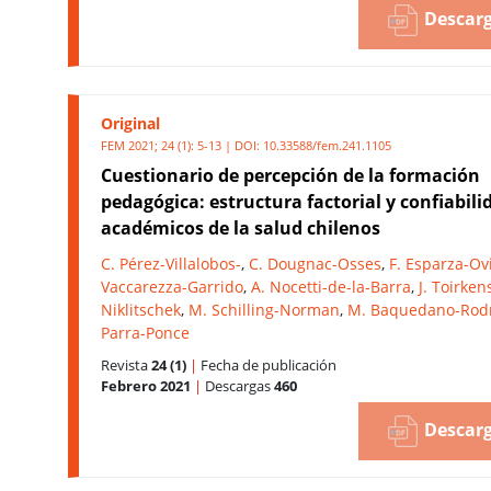
Descarg
Original
FEM 2021; 24 (1): 5-13 | DOI:
10.33588/fem.241.1105
Cuestionario de percepción de la formación
pedagógica: estructura factorial y confiabili
académicos de la salud chilenos
C. Pérez-Villalobos-
,
C. Dougnac-Osses
,
F. Esparza-Ov
Vaccarezza-Garrido
,
A. Nocetti-de-la-Barra
,
J. Toirken
Niklitschek
,
M. Schilling-Norman
,
M. Baquedano-Rod
Parra-Ponce
Revista
24 (1)
|
Fecha de publicación
Febrero 2021
|
Descargas
460
Descarg