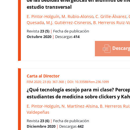
estudio transversal
E. Pintor-Holguín
,
M. Rubio-Alonso
,
C. Grille-Álvarez
,
Quesada
,
M.J. Gutiérrez-Cisneros
,
B. Herreros Ruiz-
Revista
23 (5)
|
Fecha de publicación
Octubre 2020
|
Descargas
414
Descarg
Carta al Director
FEM 2020; 23 (6): 367-368 | DOI:
10.33588/fem.236.1099
¿Qué tecnología escojo para mi clase? Perce
estudiantes de medicina sobre clickers y Ka
E. Pintor-Holguín
,
N. Martínez-Alsina
,
B. Herreros Rui
Valdepeñas
Revista
23 (6)
|
Fecha de publicación
Diciembre 2020
|
Descargas
442