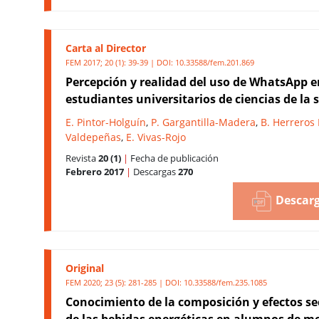
Carta al Director
FEM 2017; 20 (1): 39-39 | DOI:
10.33588/fem.201.869
Percepción y realidad del uso de WhatsApp e
estudiantes universitarios de ciencias de la 
E. Pintor-Holguín
,
P. Gargantilla-Madera
,
B. Herreros 
Valdepeñas
,
E. Vivas-Rojo
Revista
20 (1)
|
Fecha de publicación
Febrero 2017
|
Descargas
270
Descarg
Original
FEM 2020; 23 (5): 281-285 | DOI:
10.33588/fem.235.1085
Conocimiento de la composición y efectos s
de las bebidas energéticas en alumnos de me