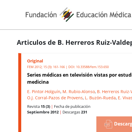
Articulos de B. Herreros Ruiz-Vald
Original
FEM 2012; 15 (3): 161-166 | DOI:
10.33588/fem.153.650
Series médicas en televisión vistas por estud
medicina
E. Pintor-Holguín
,
M. Rubio-Alonso
,
B. Herreros Ruiz
O.J. Corral-Pazos de Provens
,
L. Buzón-Rueda
,
E. Viva
Revista
15 (3)
|
Fecha de publicación
Septiembre 2012
|
Descargas
231
Descarg