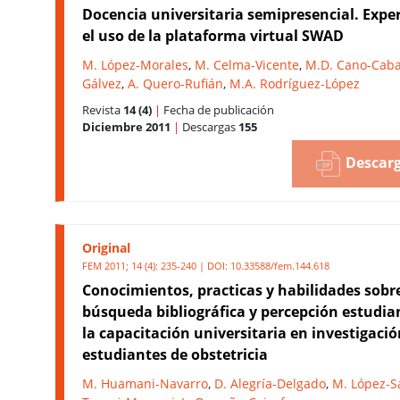
Docencia universitaria semipresencial. Expe
el uso de la plataforma virtual SWAD
M. López-Morales
,
M. Celma-Vicente
,
M.D. Cano-Caba
Gálvez
,
A. Quero-Rufián
,
M.A. Rodríguez-López
Revista
14 (4)
|
Fecha de publicación
Diciembre 2011
|
Descargas
155
Descarg
Original
FEM 2011; 14 (4): 235-240 | DOI:
10.33588/fem.144.618
Conocimientos, practicas y habilidades sobre
búsqueda bibliográfica y percepción estudian
la capacitación universitaria en investigació
estudiantes de obstetricia
M. Huamani-Navarro
,
D. Alegría-Delgado
,
M. López-S