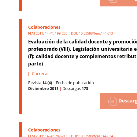
Colaboraciones
FEM 2011; 14 (4): 199-205 | DOI:
10.33588/fem.144.613
Evaluación de la calidad docente y promoció
profesorado (VIII). Legislación universitaria
(f): calidad docente y complementos retributi
parte)
J. Carreras
Revista
14 (4)
|
Fecha de publicación
Diciembre 2011
|
Descargas
173
Descarg
Colaboraciones
FEM 2011; 14 (4): 207-213 | DOI:
10.33588/fem.144.614