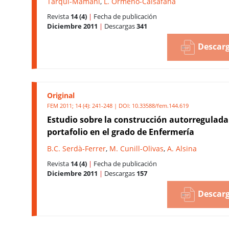
Tarqui-Mamani
,
L. Ormeño-Caisafana
Revista
14 (4)
|
Fecha de publicación
Diciembre 2011
|
Descargas
341
Descarg
Original
FEM 2011; 14 (4): 241-248 | DOI:
10.33588/fem.144.619
Estudio sobre la construcción autorregulada
portafolio en el grado de Enfermería
B.C. Serdà-Ferrer
,
M. Cunill-Olivas
,
A. Alsina
Revista
14 (4)
|
Fecha de publicación
Diciembre 2011
|
Descargas
157
Descarg