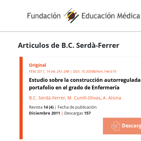
Articulos de B.C. Serdà-Ferrer
Original
FEM 2011; 14 (4): 241-248 | DOI:
10.33588/fem.144.619
Estudio sobre la construcción autorregulada
portafolio en el grado de Enfermería
B.C. Serdà-Ferrer
,
M. Cunill-Olivas
,
A. Alsina
Revista
14 (4)
|
Fecha de publicación
Diciembre 2011
|
Descargas
157
Descarg