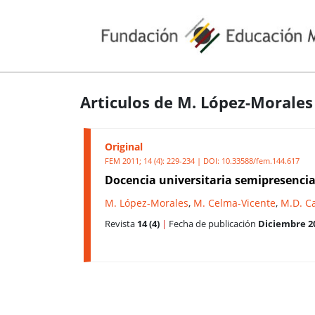
Articulos de M. López-Morales
Original
FEM 2011; 14 (4): 229-234 | DOI:
10.33588/fem.144.617
Docencia universitaria semipresencial
M. López-Morales
,
M. Celma-Vicente
,
M.D. C
Revista
14 (4)
|
Fecha de publicación
Diciembre 2