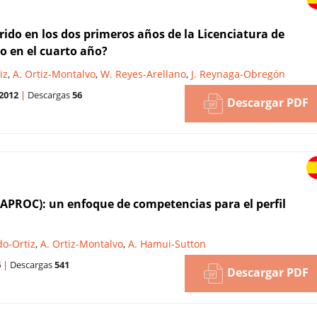
do en los dos primeros años de la Licenciatura de
lo en el cuarto año?
iz
,
A. Ortiz-Montalvo
,
W. Reyes-Arellano
,
J. Reynaga-Obregón
2012
|
Descargas
56
Descargar PDF
(APROC): un enfoque de competencias para el perfil
do-Ortiz
,
A. Ortiz-Montalvo
,
A. Hamui-Sutton
6
|
Descargas
541
Descargar PDF