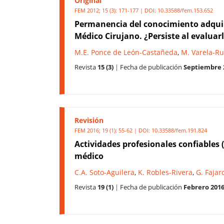
Original
FEM 2012; 15 (3): 171-177 | DOI:
10.33588/fem.153.652
Permanencia del conocimiento adquiri
Médico Cirujano. ¿Persiste al evaluar
M.E. Ponce de León-Castañeda
,
M. Varela-Ru
Revista
15 (3)
|
Fecha de publicación
Septiembre 
Revisión
FEM 2016; 19 (1): 55-62 | DOI:
10.33588/fem.191.824
Actividades profesionales confiables 
médico
C.A. Soto-Aguilera
,
K. Robles-Rivera
,
G. Fajar
Revista
19 (1)
|
Fecha de publicación
Febrero 201