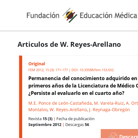
Articulos de W. Reyes-Arellano
Original
FEM 2012; 15 (3): 171-177 | DOI:
10.33588/fem.153.652
Permanencia del conocimiento adquirido en 
primeros años de la Licenciatura de Médico 
¿Persiste al evaluarlo en el cuarto año?
M.E. Ponce de León-Castañeda
,
M. Varela-Ruiz
,
A. Ort
Montalvo
,
W. Reyes-Arellano
,
J. Reynaga-Obregón
Revista
15 (3)
|
Fecha de publicación
Septiembre 2012
|
Descargas
56
Descarg