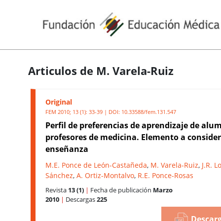
Articulos de M. Varela-Ruiz
Original
FEM 2010; 13 (1): 33-39 | DOI:
10.33588/fem.131.547
Perfil de preferencias de aprendizaje de alu
profesores de medicina. Elemento a consider
enseñanza
M.E. Ponce de León-Castañeda
,
M. Varela-Ruiz
,
J.R. L
Sánchez
,
A. Ortiz-Montalvo
,
R.E. Ponce-Rosas
Revista
13 (1)
|
Fecha de publicación
Marzo
2010
|
Descargas
225
Descarg