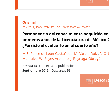
Original
FEM 2012; 15 (3): 171-177 | DOI:
10.33588/fem.153.652
Permanencia del conocimiento adquirido en 
primeros años de la Licenciatura de Médico 
¿Persiste al evaluarlo en el cuarto año?
M.E. Ponce de León-Castañeda
,
M. Varela-Ruiz
,
A. Ort
Montalvo
,
W. Reyes-Arellano
,
J. Reynaga-Obregón
Revista
15 (3)
|
Fecha de publicación
Septiembre 2012
|
Descargas
56
Descarg