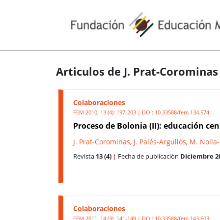
Articulos de J. Prat-Corominas
Colaboraciones
FEM 2010; 13 (4): 197-203 | DOI:
10.33588/fem.134.574
Proceso de Bolonia (II): educación ce
J. Prat-Corominas
,
J. Palés-Argullós
,
M. Nolla
Revista
13 (4)
|
Fecha de publicación
Diciembre 2
Colaboraciones
FEM 2011; 14 (3): 141-149 | DOI:
10.33588/fem.143.603