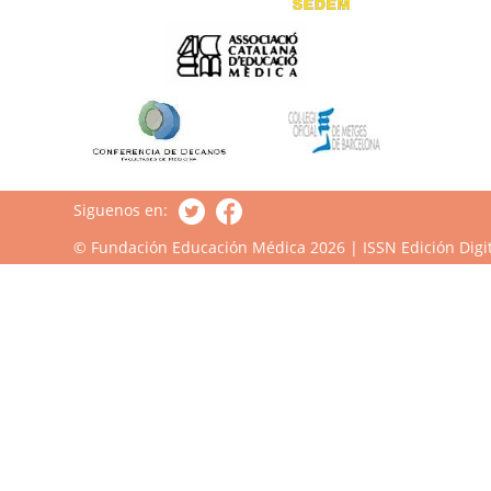
Siguenos en:
© Fundación Educación Médica 2026 | ISSN Edición Digit