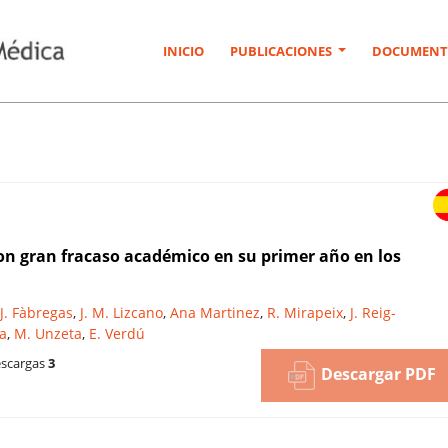
INICIO
PUBLICACIONES
DOCUMENT
on gran fracaso académico en su primer año en los
 J. Fàbregas
,
J. M. Lizcano
,
Ana Martinez
,
R. Mirapeix
,
J. Reig-
ia
,
M. Unzeta
,
E. Verdú
scargas
3
Descargar PDF