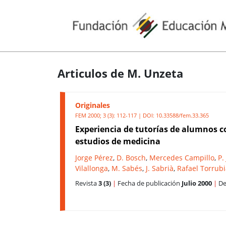
Articulos de M. Unzeta
Originales
FEM 2000; 3 (3): 112-117 | DOI:
10.33588/fem.33.365
Experiencia de tutorías de alumnos c
estudios de medicina
Jorge Pérez
,
D. Bosch
,
Mercedes Campillo
,
P.
Vilallonga
,
M. Sabés
,
J. Sabrià
,
Rafael Torrub
Revista
3 (3)
|
Fecha de publicación
Julio 2000
|
De