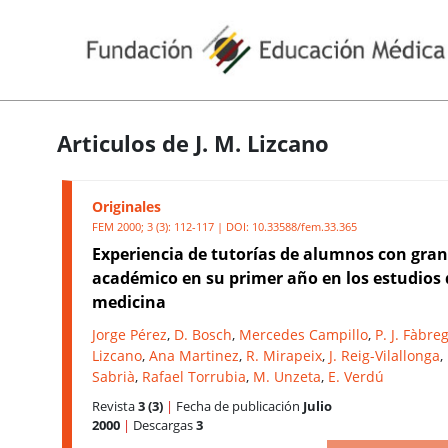
Articulos de J. M. Lizcano
Originales
FEM 2000; 3 (3): 112-117 | DOI:
10.33588/fem.33.365
Experiencia de tutorías de alumnos con gran
académico en su primer año en los estudios 
medicina
Jorge Pérez
,
D. Bosch
,
Mercedes Campillo
,
P. J. Fàbre
Lizcano
,
Ana Martinez
,
R. Mirapeix
,
J. Reig-Vilallonga
,
Sabrià
,
Rafael Torrubia
,
M. Unzeta
,
E. Verdú
Revista
3 (3)
|
Fecha de publicación
Julio
2000
|
Descargas
3