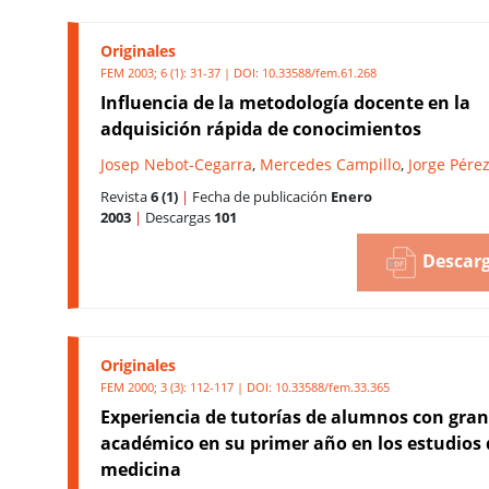
Originales
FEM 2003; 6 (1): 31-37 | DOI:
10.33588/fem.61.268
Influencia de la metodología docente en la
adquisición rápida de conocimientos
Josep Nebot-Cegarra
,
Mercedes Campillo
,
Jorge Pére
Revista
6 (1)
|
Fecha de publicación
Enero
2003
|
Descargas
101
Descarg
Originales
FEM 2000; 3 (3): 112-117 | DOI:
10.33588/fem.33.365
Experiencia de tutorías de alumnos con gran
académico en su primer año en los estudios 
medicina