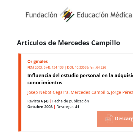
Articulos de Mercedes Campillo
Originales
FEM 2003; 6 (4): 134-138 | DOI:
10.33588/fem.64.226
Influencia del estudio personal en la adquisi
conocimientos
Josep Nebot-Cegarra
,
Mercedes Campillo
,
Jorge Pére
Revista
6 (4)
|
Fecha de publicación
Octubre 2003
|
Descargas
41
Descarg