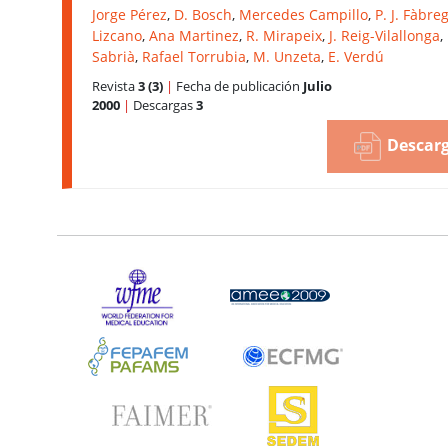
Jorge Pérez
,
D. Bosch
,
Mercedes Campillo
,
P. J. Fàbre
Lizcano
,
Ana Martinez
,
R. Mirapeix
,
J. Reig-Vilallonga
,
Sabrià
,
Rafael Torrubia
,
M. Unzeta
,
E. Verdú
Revista
3 (3)
|
Fecha de publicación
Julio
2000
|
Descargas
3
Descarg