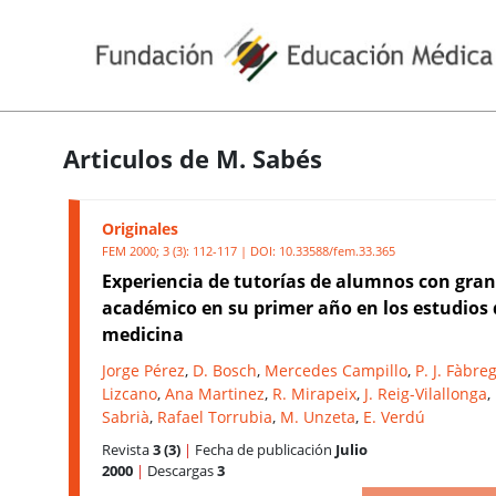
Articulos de M. Sabés
Originales
FEM 2000; 3 (3): 112-117 | DOI:
10.33588/fem.33.365
Experiencia de tutorías de alumnos con gran
académico en su primer año en los estudios 
medicina
Jorge Pérez
,
D. Bosch
,
Mercedes Campillo
,
P. J. Fàbre
Lizcano
,
Ana Martinez
,
R. Mirapeix
,
J. Reig-Vilallonga
,
Sabrià
,
Rafael Torrubia
,
M. Unzeta
,
E. Verdú
Revista
3 (3)
|
Fecha de publicación
Julio
2000
|
Descargas
3