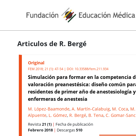
Articulos de R. Bergé
Original
FEM 2018; 21 (1): 47-54 | DOI:
10.33588/fem.211.934
Simulación para formar en la competencia d
valoración preanestésica: diseño común par
residentes de primer año de anestesiología y
enfermeras de anestesia
M. López-Baamonde
,
A. Martín-Calabuig
,
M. Coca
,
M.
Alpuente
,
L. Gómez
,
R. Bergé
,
B. Tena
,
C. Gomar-San
Revista
21 (1)
|
Fecha de publicación
Febrero 2018
|
Descargas
510