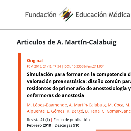
Articulos de A. Martín-Calabuig
Original
FEM 2018; 21 (1): 47-54 | DOI:
10.33588/fem.211.934
Simulación para formar en la competencia d
valoración preanestésica: diseño común par
residentes de primer año de anestesiología y
enfermeras de anestesia
M. López-Baamonde
,
A. Martín-Calabuig
,
M. Coca
,
M.
Alpuente
,
L. Gómez
,
R. Bergé
,
B. Tena
,
C. Gomar-San
Revista
21 (1)
|
Fecha de publicación
Febrero 2018
|
Descargas
510