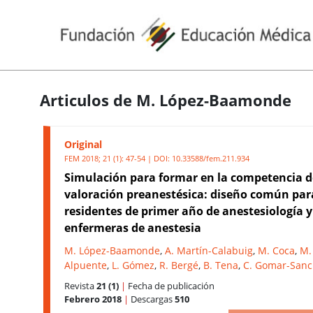
Articulos de M. López-Baamonde
Original
FEM 2018; 21 (1): 47-54 | DOI:
10.33588/fem.211.934
Simulación para formar en la competencia d
valoración preanestésica: diseño común par
residentes de primer año de anestesiología y
enfermeras de anestesia
M. López-Baamonde
,
A. Martín-Calabuig
,
M. Coca
,
M.
Alpuente
,
L. Gómez
,
R. Bergé
,
B. Tena
,
C. Gomar-San
Revista
21 (1)
|
Fecha de publicación
Febrero 2018
|
Descargas
510